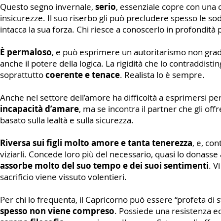
Questo segno invernale,
serio
, essenziale copre con una c
insicurezze. Il suo riserbo gli può precludere spesso le sod
intacca la sua forza. Chi riesce a conoscerlo in profondità
È permaloso
, e può esprimere un autoritarismo non gradi
anche il potere della logica. La rigidità che lo contraddis
soprattutto
coerente e tenace
. Realista lo è sempre.
Anche nel settore dell’amore ha difficoltà a esprimersi pe
incapacità d’amare
, ma se incontra il partner che gli o
basato sulla lealtà e sulla sicurezza.
Riversa sui figli molto amore e tanta tenerezza
, e, co
viziarli. Concede loro più del necessario, quasi lo donass
assorbe molto del suo tempo e dei suoi sentimenti
. V
sacrificio viene vissuto volentieri.
Per chi lo frequenta, il Capricorno può essere “profeta di 
spesso non viene compreso
. Possiede una resistenza e