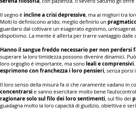
serena filosofia
, con pazienza. Il severo Saturno gli offr
Il segno è
incline a crisi depressive
, ma ai migliori tra 
Molti lo definiscono arido; meglio definirlo un
pragmatico
guardarsi dal coltivare un esagerato egoismo, un’esagerat
dispotismo. La mente è all’erta per trarre vantaggio dalle
Hanno il sangue freddo necessario per non perdersi 
superare la loro timidezza possono divenire dinamici. Può 
loro orgoglio è importante, ma sono
leali e comprensivi
.
esprimono con franchezza i loro pensieri
, senza porsi
Il loro senso della misura fa sì che raramente vadano in co
concentrarsi
e sanno esercitare molto bene l’autocontro
ragionare solo sul filo dei loro sentimenti
, sul filo dei
p
guadagna molto la loro capacità di giudizio, obiettiva e seri