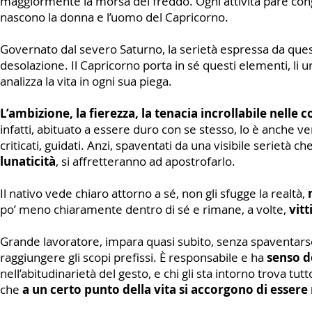
maggiormente la morsa del freddo. Ogni attività pare conge
nascono la donna e l’uomo del Capricorno.
Governato dal severo Saturno, la serietà espressa da quest
desolazione. Il Capricorno porta in sé questi elementi, li u
analizza la vita in ogni sua piega.
L’ambizione, la fierezza, la tenacia incrollabile nelle c
infatti, abituato a essere duro con se stesso, lo è anche ve
criticati, guidati. Anzi, spaventati da una visibile serietà c
lunaticità
, si affretteranno ad apostrofarlo.
Il nativo vede chiaro attorno a sé, non gli sfugge la realtà,
po’ meno chiaramente dentro di sé e rimane, a volte,
vit
Grande lavoratore, impara quasi subito, senza spaventar
raggiungere gli scopi prefissi. È responsabile e ha
senso d
nell’abitudinarietà del gesto, e chi gli sta intorno trova 
che
a un certo punto della vita si accorgono di essere 