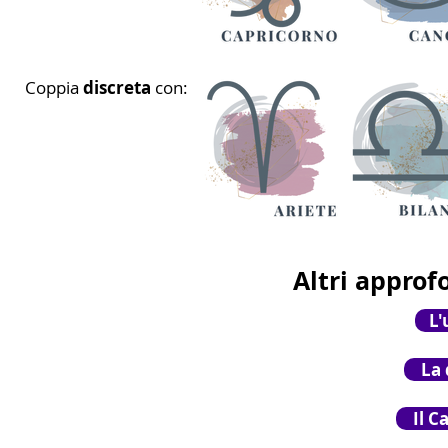
Coppia
discreta
con:
Altri approf
L'
La
Il C