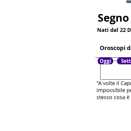
Segno
Nati dal 22 
Oroscopi d
Oggi
Set
"A volte il Ca
impossibile p
stesso cosa è 