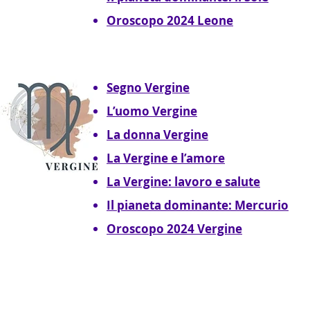
Oroscopo 2024 Leone
Segno Vergine
L’uomo Vergine
La donna Vergine
La Vergine e l’amore
La Vergine: lavoro e salute
Il pianeta dominante: Mercurio
Oroscopo 2024 Vergine
Segni Zodiacali
O