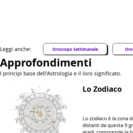
Leggi anche:
Oroscopo Settimanale
Oro
Approfondimenti
I principi base dell'Astrologia e il loro significato.
Lo Zodiaco
Lo zodiaco è la zona del
distanti da questa 9 g
gradi, comprende la fas