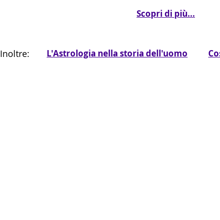
Scopri di più...
Inoltre:
L'Astrologia nella storia dell'uomo
Co